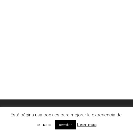
© 2026 AC2bcn | Estudio de arquitectura interior. |
Está página usa cookies para mejorar la experiencia del
Aviso legal
|
Cookies
usuario.
Leer más
Aceptar