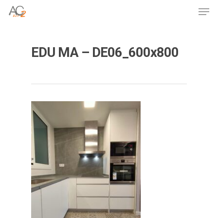
Skip
Men
to
Close
main
Menu
content
EDU MA – DE06_600x800