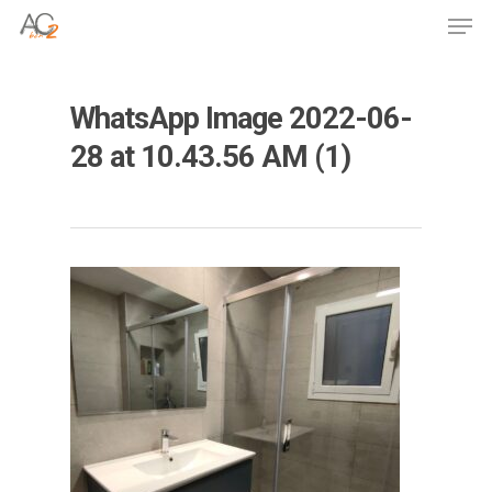
Skip
Men
to
Close
main
Menu
content
WhatsApp Image 2022-06-
28 at 10.43.56 AM (1)