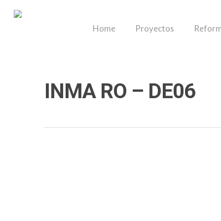
Skip
to
Home
Proyectos
Reform
main
content
INMA RO – DE06