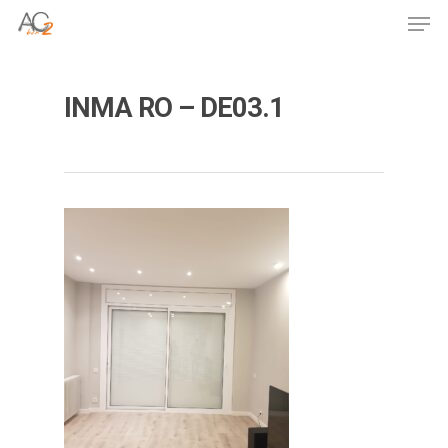
Skip
Men
to
Close
main
Menu
content
INMA RO – DE03.1