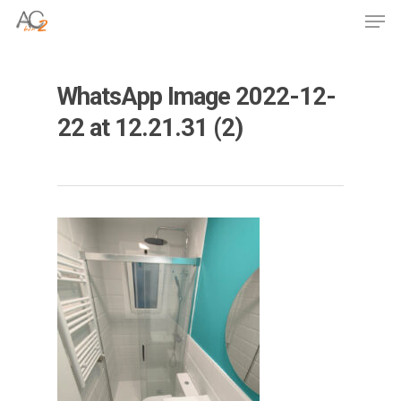
Skip
Men
to
Close
main
Menu
content
WhatsApp Image 2022-12-
22 at 12.21.31 (2)