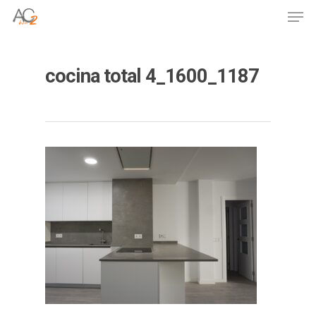
Skip
Men
to
Close
main
Menu
content
cocina total 4_1600_1187