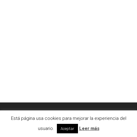
© 2026 AC2bcn | Estudio de arquitectura interior. |
Está página usa cookies para mejorar la experiencia del
Aviso legal
|
Cookies
usuario.
Leer más
Aceptar