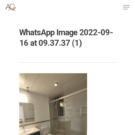
Skip
Men
to
Close
main
Menu
content
WhatsApp Image 2022-09-
16 at 09.37.37 (1)