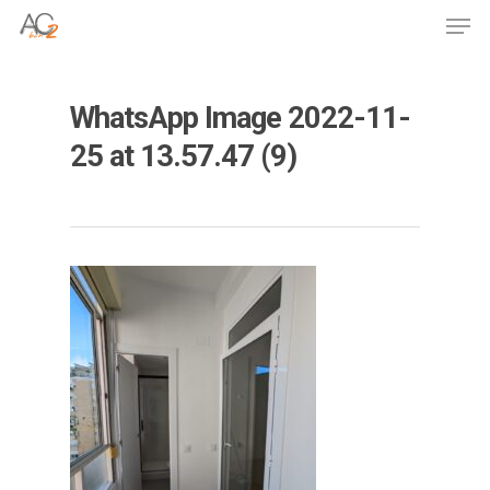
Skip
Men
to
Close
main
Menu
content
WhatsApp Image 2022-11-
25 at 13.57.47 (9)