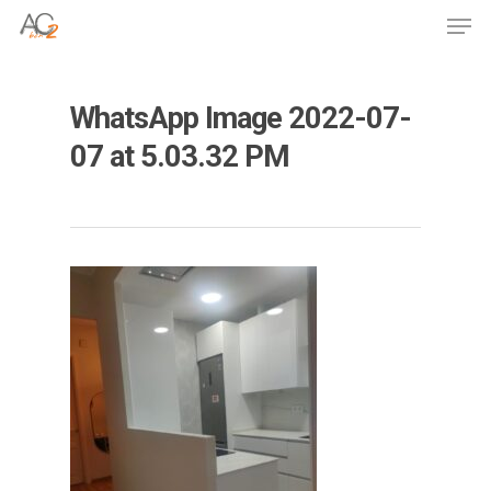
Skip
Men
to
Close
main
Menu
content
WhatsApp Image 2022-07-
07 at 5.03.32 PM